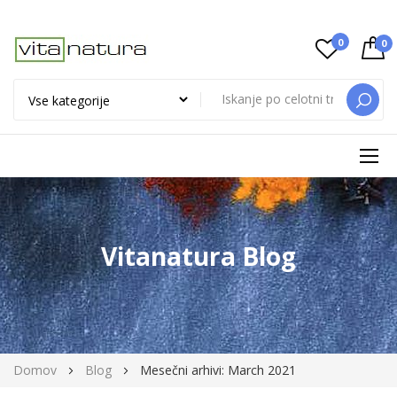
0
0
ISKAN
Preskoči
na
vsebino
Vitanatura Blog
Domov
Blog
Mesečni arhivi: March 2021