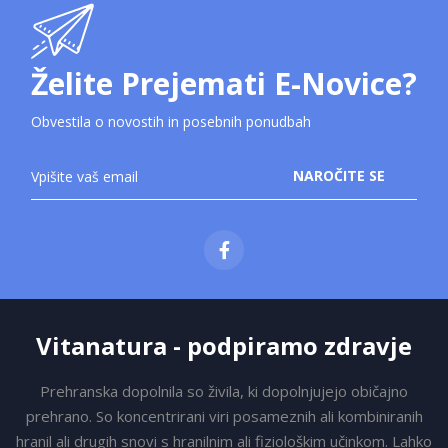
Želite Prejemati E-Novice?
Obvestila o novostih in posebnih ponudbah
Prijavite
NAROČITE SE
se
na
novice:
Vitanatura - podpiramo zdravje
Prehranska dopolnila so živila, ki dopolnjujejo običajno
prehrano. So koncentrirani viri posameznih ali kombiniranih
hranil ali drugih snovi s hranilnim ali fiziološkim učinkom. Lahko