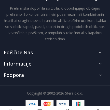
Prehranska dopolnila so živila, ki dopolnjujejo običajno
prehrano. So koncentrirani viri posameznih ali kombiniranih
hranil ali drugih snovi s hranilnim ali fiziološkim učinkom. Lahko
so v obliki kapsul, pastil, tablet in drugih podobnih oblik, npr.
v vrečkah s praškom, v ampulah s tekočino ali v kapalnih
stekleničkah.
Poiščite Nas
Informacije
Podpora
Copyright © 2002-2026 Sfera d.o.o.