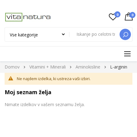
0
0
ISKAN
Preskoči
Domov
Vitamini + Minerali
Aminokisline
L-arginin
na
Ne najdem izdelka, ki ustreza vaši izbiri.
vsebino
Moj seznam želja
Nimate izdelkov v vašem seznamu želja.