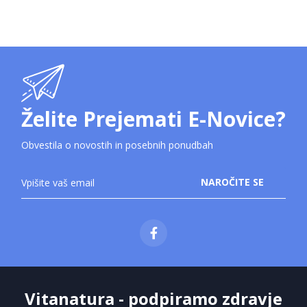
Želite Prejemati E-Novice?
Obvestila o novostih in posebnih ponudbah
Prijavite
NAROČITE SE
se
na
novice:
Vitanatura - podpiramo zdravje