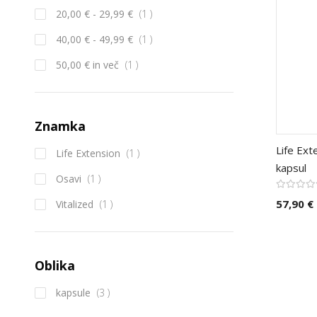
izdelek
20,00 €
-
29,99 €
1
izdelek
40,00 €
-
49,99 €
1
izdelek
50,00 €
in več
1
Znamka
Life Ext
izdelek
Life Extension
1
kapsul
izdelek
Osavi
1
izdelek
57,90 €
Vitalized
1
Oblika
izdelek
kapsule
3