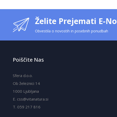
Želite Prejemati E-No
Obvestila o novostih in posebnih ponudbah
Poiščite Nas
Sfera d.o.o.
Ob železnici 14
1000 Ljubljana
E. css@vitanatura.si
T. 059 217 816