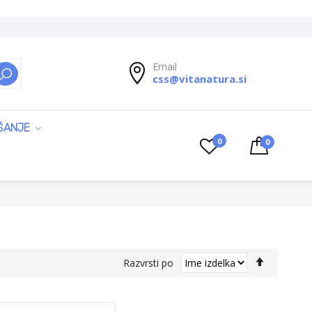
Email
css@vitanatura.si
ISKANJE
ŠANJE
0
0
Nastavi
Razvrsti po
padajočo
smer