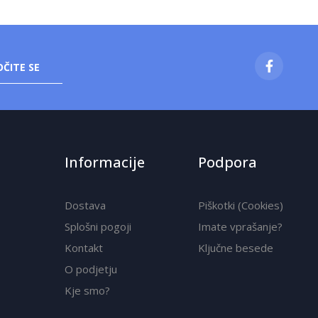
ČITE SE
Informacije
Podpora
Dostava
Piškotki (Cookies)
Splošni pogoji
Imate vprašanje?
Kontakt
Ključne besede
O podjetju
Kje smo?