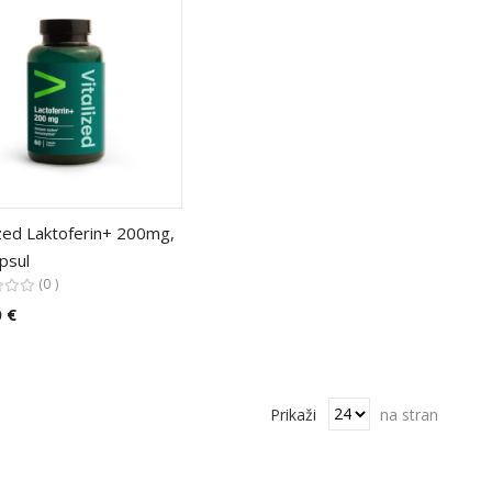
ized Laktoferin+ 200mg,
psul
0
 €
Prikaži
na stran