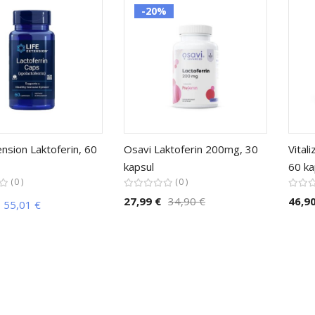
-20%
ension Laktoferin, 60
Osavi Laktoferin 200mg, 30
Vital
kapsul
60 ka
0
0
27,99 €
34,90 €
46,90
55,01 €