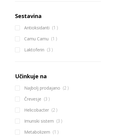
Sestavina
izdelek
Antioksidanti
1
izdelek
Camu Camu
1
izdelek
Laktoferin
3
Učinkuje na
izdelek
Najbolj prodajano
2
izdelek
Črevesje
3
izdelek
Helicobacter
2
izdelek
Imunski sistem
3
izdelek
Metabolizem
1