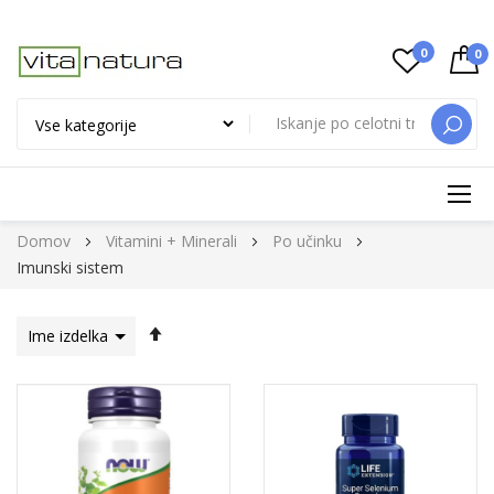
0
0
ISKAN
Preskoči
Domov
Vitamini + Minerali
Po učinku
na
Imunski sistem
vsebino
Nastavi
padajočo
smer