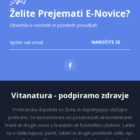
Želite Prejemati E-Novice?
Obvestila o novostih in posebnih ponudbah
Prijavite
NAROČITE SE
se
na
novice:
Vitanatura - podpiramo zdravje
Prehranska dopolnila so živila, ki dopolnjujejo običajno
prehrano. So koncentrirani viri posameznih ali kombiniranih
hranil ali drugih snovi s hranilnim ali fiziološkim učinkom. Lahko
so v obliki kapsul, pastil, tablet in drugih podobnih oblik, npr.