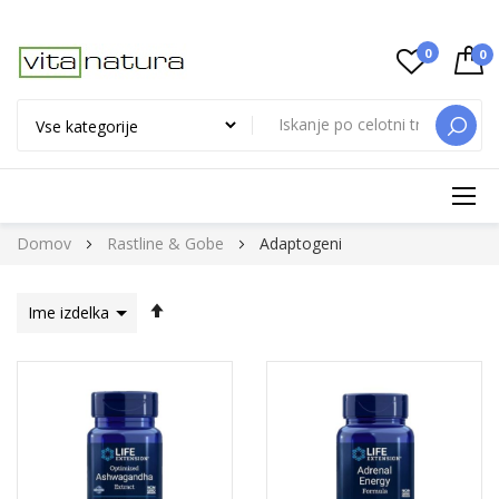
0
0
ISKAN
Preskoči
Domov
Rastline & Gobe
Adaptogeni
na
vsebino
Nastavi
padajočo
smer