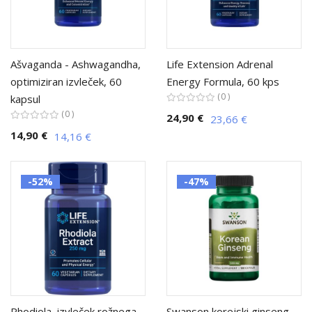
Ašvaganda - Ashwagandha,
Life Extension Adrenal
optimiziran izvleček, 60
Energy Formula, 60 kps
0
kapsul
0
24,90 €
23,66 €
14,90 €
14,16 €
-52%
-47%
Rhodiola, izvleček rožnega
Swanson korejski ginseng