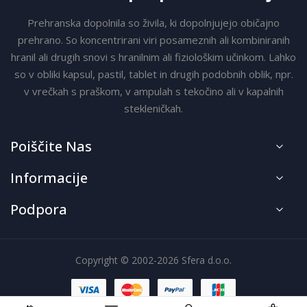
Prehranska dopolnila so živila, ki dopolnjujejo običajno
prehrano. So koncentrirani viri posameznih ali kombiniranih
hranil ali drugih snovi s hranilnim ali fiziološkim učinkom. Lahko
so v obliki kapsul, pastil, tablet in drugih podobnih oblik, npr.
v vrečkah s praškom, v ampulah s tekočino ali v kapalnih
stekleničkah.
Poiščite Nas
Informacije
Podpora
Copyright © 2002-2026 Sfera d.o.o.