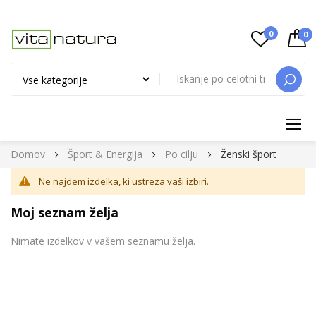
0
0
ISKAN
Preskoči
Domov
Šport & Energija
Po cilju
Ženski šport
na
Ne najdem izdelka, ki ustreza vaši izbiri.
vsebino
Moj seznam želja
Nimate izdelkov v vašem seznamu želja.