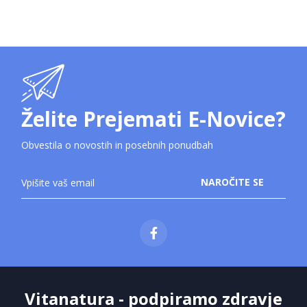
Želite Prejemati E-Novice?
Obvestila o novostih in posebnih ponudbah
Prijavite
NAROČITE SE
se
na
novice:
Vitanatura - podpiramo zdravje