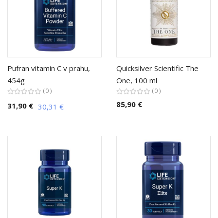
Pufran vitamin C v prahu,
Quicksilver Scientific The
454g
One, 100 ml
0
0
85,90 €
31,90 €
30,31 €