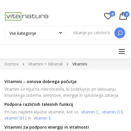
0
0
ISKAN
Preskoči
Domov
Vitamini + Minerali
Vitamini
na
vsebino
Vitamini – osnova dobrega počutja
Vitamini so ključna mikrohranila, ki sodelujejo pri delovanju
imunskega sistema, presnove, energije in splošnega zdravja.
Podpora različnih telesnih funkcij
Pri nas najdete ključne vitamine, kot so
vitamin C
,
vitamin D3
,
vitamin B12
in
vitamin E
.
Vitamini za podporo energiji in vitalnosti