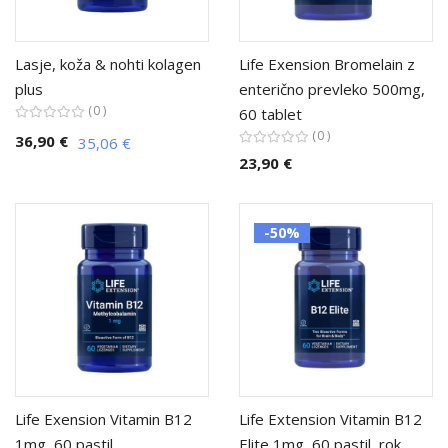
Lasje, koža & nohti kolagen
Life Exension Bromelain z
plus
enterično prevleko 500mg,
0
60 tablet
0
36,90 €
35,06 €
23,90 €
-50%
Life Exension Vitamin B12
Life Extension Vitamin B12
1mg, 60 pastil
Elite 1mg, 60 pastil, rok