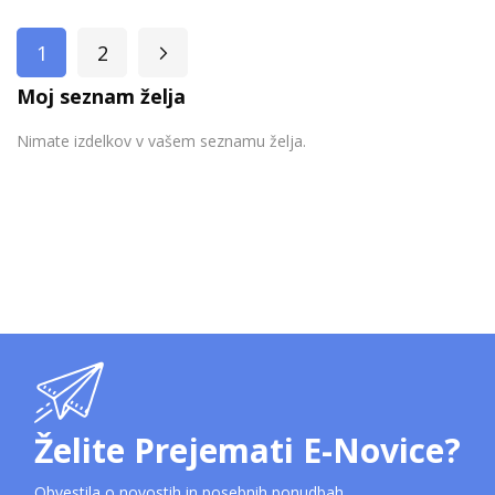
Stran
1
2
Stran
Stran
Naslednja
Trenutno berete stran
Moj seznam želja
Nimate izdelkov v vašem seznamu želja.
Želite Prejemati E-Novice?
Obvestila o novostih in posebnih ponudbah