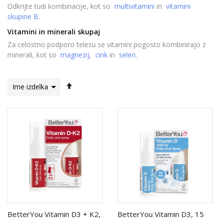
Odkrijte tudi kombinacije, kot so
multivitamini
in
vitamini
skupine B
.
Vitamini in minerali skupaj
Za celostno podporo telesu se vitamini pogosto kombinirajo z
minerali, kot so
magnezij
,
cink
in
selen
.
Nastavi
padajočo
smer
BetterYou Vitamin D3 + K2,
BetterYou Vitamin D3, 15