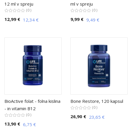
12 ml v spreju
ml v spreju
0
0
12,99 €
9,99 €
12,34 €
9,49 €
BioActive folat - folna kislina
Bone Restore, 120 kapsul
0
- in vitamin B12
0
26,90 €
23,65 €
13,90 €
6,75 €