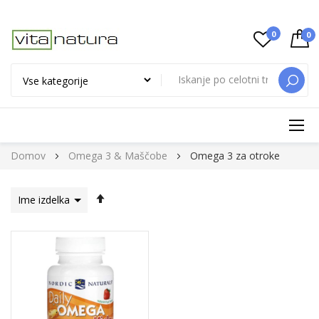
0
0
ISKAN
Preskoči
Domov
Omega 3 & Maščobe
Omega 3 za otroke
na
vsebino
Nastavi
padajočo
smer