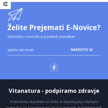
Želite Prejemati E-Novice?
Obvestila o novostih in posebnih ponudbah
Prijavite
NAROČITE SE
se
na
novice:
Vitanatura - podpiramo zdravje
Prehranska dopolnila so živila, ki dopolnjujejo običajno
prehrano. So koncentrirani viri posameznih ali kombiniranih