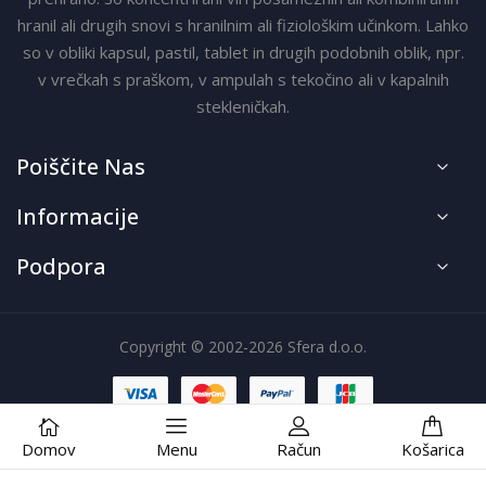
hranil ali drugih snovi s hranilnim ali fiziološkim učinkom. Lahko
so v obliki kapsul, pastil, tablet in drugih podobnih oblik, npr.
v vrečkah s praškom, v ampulah s tekočino ali v kapalnih
stekleničkah.
Poiščite Nas
Informacije
Podpora
Copyright © 2002-2026 Sfera d.o.o.
Domov
Menu
Račun
Košarica