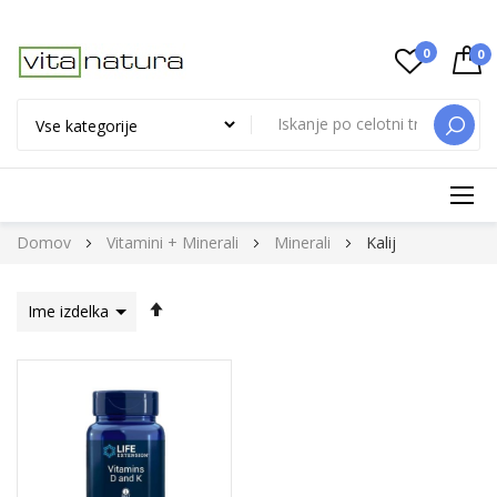
0
0
ISKAN
Preskoči
Domov
Vitamini + Minerali
Minerali
Kalij
na
vsebino
Nastavi
padajočo
smer