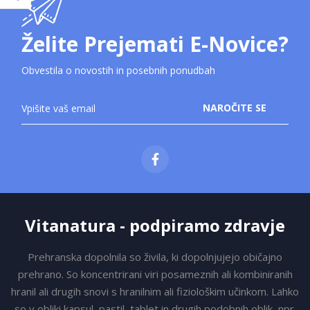
Želite Prejemati E-Novice?
Obvestila o novostih in posebnih ponudbah
Prijavite
NAROČITE SE
se
na
novice:
Vitanatura - podpiramo zdravje
Prehranska dopolnila so živila, ki dopolnjujejo običajno
prehrano. So koncentrirani viri posameznih ali kombiniranih
hranil ali drugih snovi s hranilnim ali fiziološkim učinkom. Lahko
so v obliki kapsul, pastil, tablet in drugih podobnih oblik, npr.