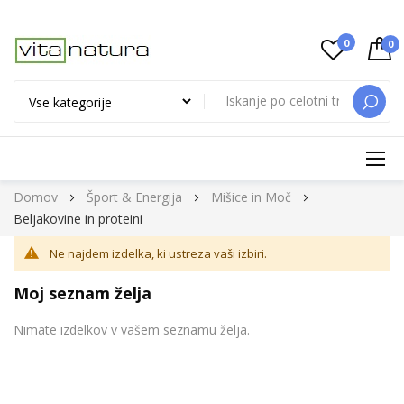
0
0
ISKAN
Preskoči
Domov
Šport & Energija
Mišice in Moč
na
Beljakovine in proteini
vsebino
Ne najdem izdelka, ki ustreza vaši izbiri.
Moj seznam želja
Nimate izdelkov v vašem seznamu želja.