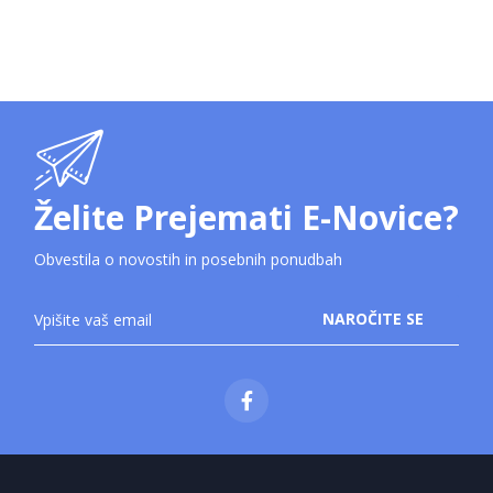
Želite Prejemati E-Novice?
Obvestila o novostih in posebnih ponudbah
Prijavite
NAROČITE SE
se
na
novice: