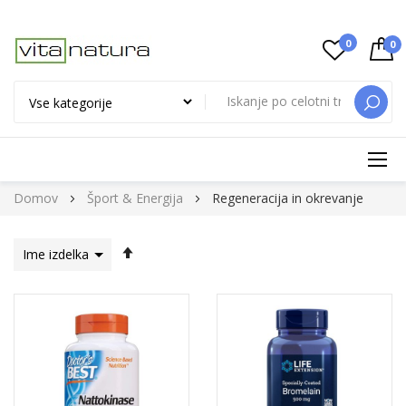
0
0
ISKAN
Preskoči
Domov
Šport & Energija
Regeneracija in okrevanje
na
vsebino
Nastavi
padajočo
smer