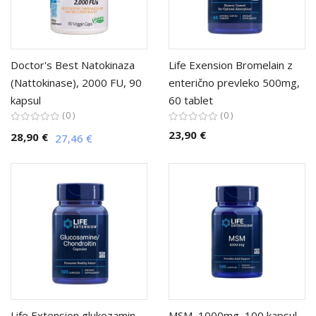
Doctor's Best Natokinaza
Life Exension Bromelain z
(Nattokinase), 2000 FU, 90
enterično prevleko 500mg,
kapsul
60 tablet
0
0
23,90 €
28,90 €
27,46 €
Life Extension glukozamin
MSM, 1000mg, 100 kapsul