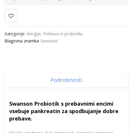
Kategorije:
Alergije
,
Prebava in probiotiki
,
Blagovna znamka
Swanson
Podrobnosti
Swanson Probiotik s prebavnimi encimi
vsebuje pankreatin za spodbujanje dobre
prebave.
Včasih vam hrana, ki jo imate radi, povzroča prebavne