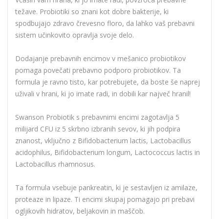
težave. Probiotiki so znani kot dobre bakterije, ki
spodbujajo zdravo črevesno floro, da lahko vaš prebavni
sistem učinkovito opravlja svoje delo.
Dodajanje prebavnih encimov v mešanico probiotikov
pomaga povečati prebavno podporo probiotikov. Ta
formula je ravno tisto, kar potrebujete, da boste še naprej
uživali v hrani, ki jo imate radi, in dobili kar največ hranil!
Swanson Probiotik s prebavnimi encimi zagotavlja 5
milijard CFU iz 5 skrbno izbranih sevov, ki jih podpira
znanost, vključno z Bifidobacterium lactis, Lactobacillus
acidophilus, Bifidobacterium longum, Lactococcus lactis in
Lactobacillus rhamnosus.
Ta formula vsebuje pankreatin, ki je sestavljen iz amilaze,
proteaze in lipaze. Ti encimi skupaj pomagajo pri prebavi
ogljikovih hidratov, beljakovin in maščob.