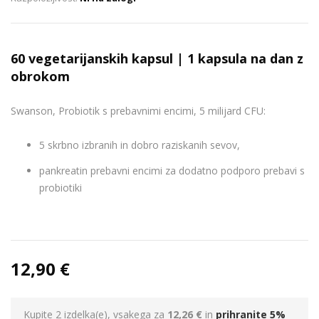
60 vegetarijanskih kapsul | 1 kapsula na dan z
obrokom
Swanson, Probiotik s prebavnimi encimi, 5 milijard CFU:
5 skrbno izbranih in dobro raziskanih sevov,
pankreatin prebavni encimi za dodatno podporo prebavi s
probiotiki
12,90 €
Kupite 2 izdelka(e), vsakega za
12,26 €
in
prihranite
5
%