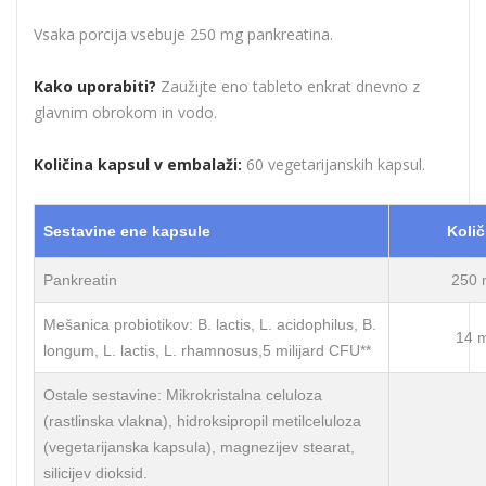
Vsaka porcija vsebuje 250 mg pankreatina.
Kako uporabiti?
Zaužijte eno tableto enkrat dnevno z
glavnim obrokom in vodo.
Količina kapsul v embalaži:
60 vegetarijanskih kapsul.
Sestavine ene kapsule
Količ
Pankreatin
250 
Mešanica probiotikov: B. lactis, L. acidophilus, B.
14 
longum, L. lactis, L. rhamnosus,5 milijard CFU**
Ostale sestavine: Mikrokristalna celuloza
(rastlinska vlakna), hidroksipropil metilceluloza
(vegetarijanska kapsula), magnezijev stearat,
silicijev dioksid.