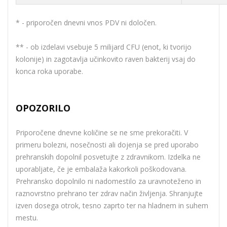
* - priporočen dnevni vnos PDV ni določen.
** - ob izdelavi vsebuje 5 milijard CFU (enot, ki tvorijo
kolonije) in zagotavlja učinkovito raven bakterij vsaj do
konca roka uporabe.
OPOZORILO
Priporočene dnevne količine se ne sme prekoračiti. V
primeru bolezni, nosečnosti ali dojenja se pred uporabo
prehranskih dopolnil posvetujte z zdravnikom. Izdelka ne
uporabljate, če je embalaža kakorkoli poškodovana.
Prehransko dopolnilo ni nadomestilo za uravnoteženo in
raznovrstno prehrano ter zdrav način življenja. Shranjujte
izven dosega otrok, tesno zaprto ter na hladnem in suhem
mestu.