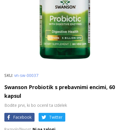
Preskoči
SKU
vn-sw-00037
na
Swanson Probiotik s prebavnimi encimi, 60
začetek
kapsul
galerije
slik
Bodite prvi, ki bo ocenil ta izdelek
Facebook
Twitter
Ni na zalogi