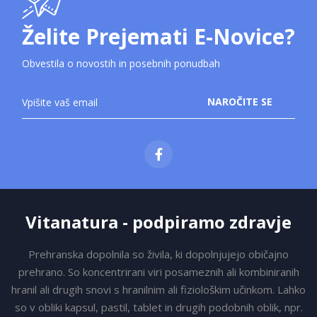
Želite Prejemati E-Novice?
Obvestila o novostih in posebnih ponudbah
Prijavite
NAROČITE SE
se
na
novice:
Vitanatura - podpiramo zdravje
Prehranska dopolnila so živila, ki dopolnjujejo običajno
prehrano. So koncentrirani viri posameznih ali kombiniranih
hranil ali drugih snovi s hranilnim ali fiziološkim učinkom. Lahko
so v obliki kapsul, pastil, tablet in drugih podobnih oblik, npr.