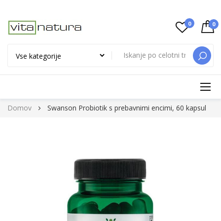
0
0
ISKAN
Preskoči
Domov
Swanson Probiotik s prebavnimi encimi, 60 kapsul
na
vsebino
Preskoči
na
konec
galerije
slik