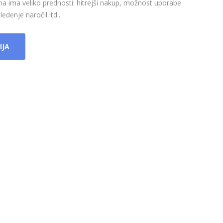
na ima veliko prednosti: hitrejši nakup, možnost uporabe
edenje naročil itd..
IJA