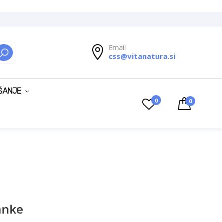
Email
css@vitanatura.si
ISKANJE
ŠANJE
0
0
anke