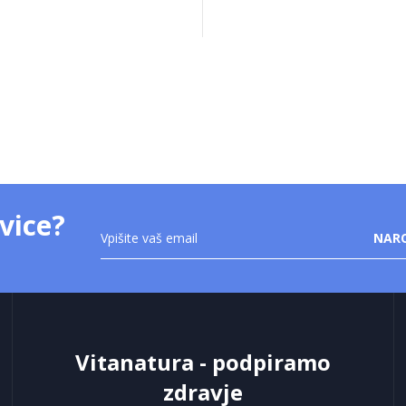
vice?
Prijavite
NARO
se
na
novice:
Vitanatura - podpiramo
zdravje