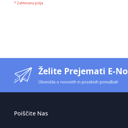
Želite Prejemati E-No
Obvestila o novostih in posebnih ponudbah
Poiščite Nas