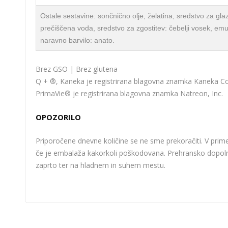
Ostale sestavine: sončnično olje, želatina, sredstvo za glazi
prečiščena voda, sredstvo za zgostitev: čebelji vosek, emulg
naravno barvilo: anato.
Brez GSO | Brez glutena
Q + ®, Kaneka je registrirana blagovna znamka Kaneka Co
PrimaVie® je registrirana blagovna znamka Natreon, Inc.
OPOZORILO
Priporočene dnevne količine se ne sme prekoračiti. V prime
če je embalaža kakorkoli poškodovana. Prehransko dopolnil
zaprto ter na hladnem in suhem mestu.