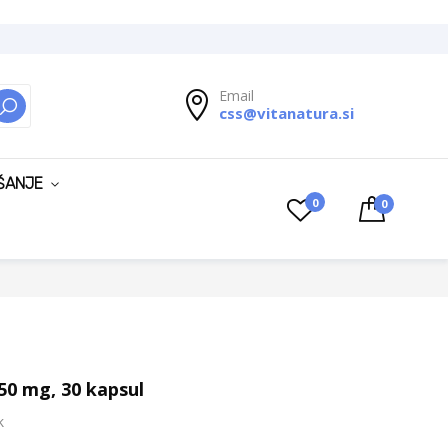
Email
css@vitanatura.si
ISKANJE
ŠANJE
0
0
50 mg, 30 kapsul
k