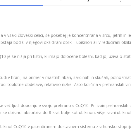
0?
 vsaki človeški celici, še posebej je koncentrirana v srcu, jetrih in 
ja bodisi v njegovi oksidirani obliki - ubikinon ali v reducirani obliki 
e še nižja pri tistih, ki imajo določene bolezni, kadijo, uživajo stati
 v hrani, na primer v mastnih ribah, sardinah in skušah, polnozrnatih
aradi toplotne obdelave, relativno nizke. Zato količina v prehranskih v
eč ljudi dopolnjuje svojo prehrano s CoQ10. Pri izbiri prehranskih d
se ubikinol absorbira do 8-krat bolje kot ubikinon, višje ravni ubikinol
ubikinol CoQ10 v patentiranem dostavnem sistemu z vrhunsko stopnj