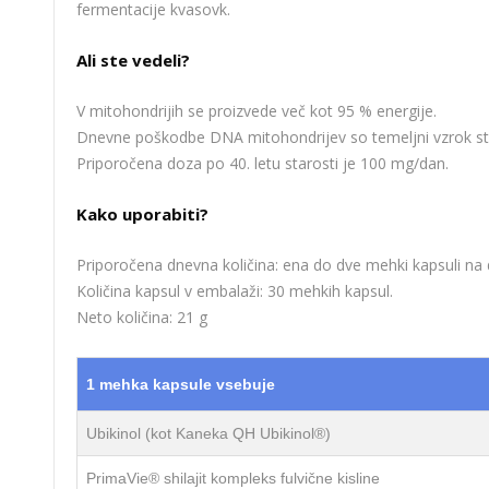
fermentacije kvasovk.
Ali ste vedeli?
V mitohondrijih se proizvede več kot 95 % energije.
Dnevne poškodbe DNA mitohondrijev so temeljni vzrok st
Priporočena doza po 40. letu starosti je 100 mg/dan.
Kako uporabiti?
Priporočena dnevna količina: ena do dve mehki kapsuli na 
Količina kapsul v embalaži: 30 mehkih kapsul.
Neto količina: 21 g
1 mehka kapsule vsebuje
Ubikinol (kot Kaneka QH Ubikinol®)
PrimaVie® shilajit kompleks fulvične kisline