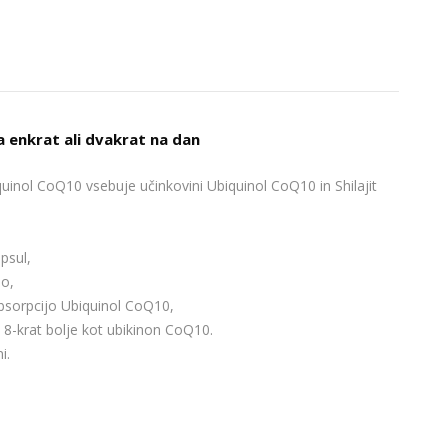
a enkrat ali dvakrat na dan
quinol CoQ10 vsebuje učinkovini Ubiquinol CoQ10 in Shilajit
psul,
lo,
absorpcijo Ubiquinol CoQ10,
 8-krat bolje kot ubikinon CoQ10.
i.