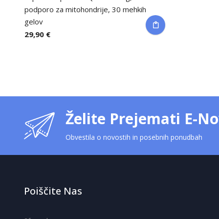
podporo za mitohondrije, 30 mehkih
gelov
29,90 €
Želite Prejemati E-No
Obvestila o novostih in posebnih ponudbah
Poiščite Nas