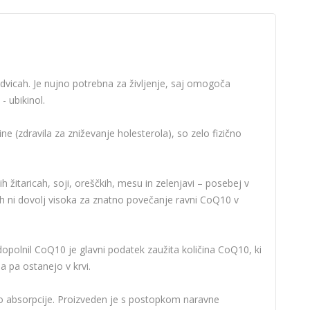
ledvicah. Je nujno potrebna za življenje, saj omogoča
- ubikinol.
ne (zdravila za zniževanje holesterola), so zelo fizično
 žitaricah, soji, oreščkih, mesu in zelenjavi – posebej v
irih ni dovolj visoka za znatno povečanje ravni CoQ10 v
opolnil CoQ10 je glavni podatek zaužita količina CoQ10, ki
a pa ostanejo v krvi.
o absorpcije. Proizveden je s postopkom naravne