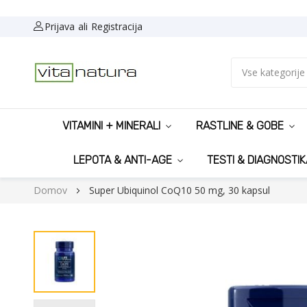
Prijava
Registracija
Vse kategorije
VITAMINI + MINERALI
RASTLINE & GOBE
LEPOTA & ANTI-AGE
TESTI & DIAGNOSTIK
Domov
Super Ubiquinol CoQ10 50 mg, 30 kapsul
Preskoči
na
konec
galerije
slik