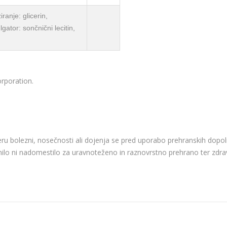
ranje: glicerin,
ator: sončnični lecitin,
rporation.
ru bolezni, nosečnosti ali dojenja se pred uporabo prehranskih dopoln
o ni nadomestilo za uravnoteženo in raznovrstno prehrano ter zdrav 