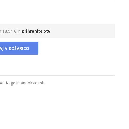
za
18,91 €
in
prihranite
5
%
AJ V KOŠARICO
Anti-age in antioksidanti
n