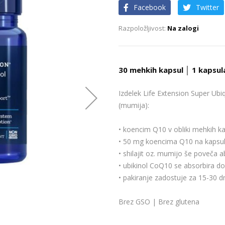
Facebook
Twitter
Na zalogi
30 mehkih kapsul │ 1 kapsul
Izdelek Life Extension Super Ubi
(mumija):
• koencim Q10 v obliki mehkih ka
• 50 mg koencima Q10 na kapsu
• shilajit oz. mumijo še poveča 
• ubikinol CoQ10 se absorbira do
• pakiranje zadostuje za 15-30 dn
Brez GSO | Brez glutena