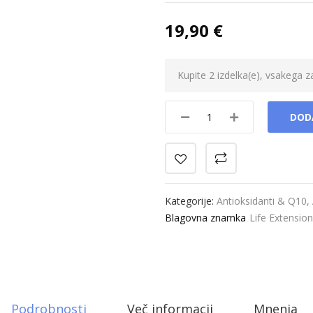
19,90 €
Kupite 2 izdelka(e), vsakega 
DOD
Kategorije:
Antioksidanti & Q10
,
Blagovna znamka
Life Extensio
Podrobnosti
Več informacij
Mnenja