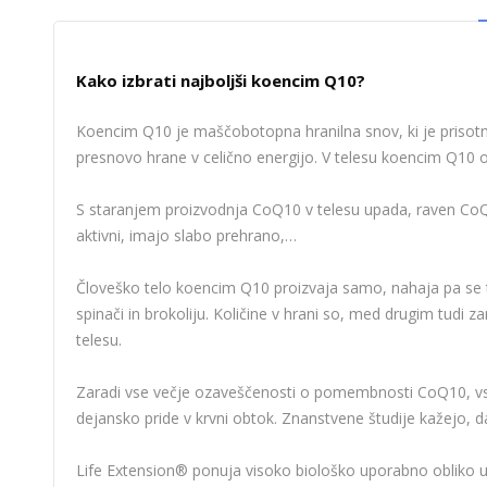
Kako izbrati najboljši koencim Q1
Koencim Q10 je maščobotopna hranilna snov, ki je prisotna v
presnovo hrane v celično energijo. V telesu koencim Q10 obsta
S staranjem proizvodnja CoQ10 v telesu upada, raven CoQ10 j
aktivni, imajo slabo prehrano,…
Človeško telo koencim Q10 proizvaja samo, nahaja pa se tudi
spinači in brokoliju. Količine v hrani so, med drugim tudi z
telesu.
Zaradi vse večje ozaveščenosti o pomembnosti CoQ10, vse v
dejansko pride v krvni obtok. Znanstvene študije kažejo, da 
Life Extension® ponuja visoko biološko uporabno obliko 