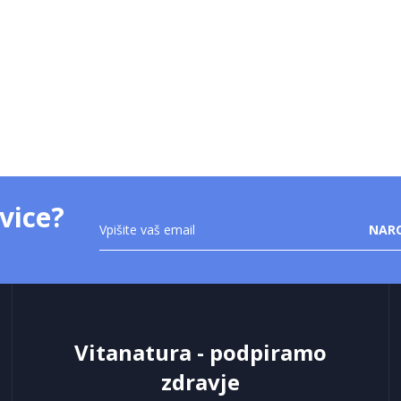
vice?
Prijavite
NARO
se
na
novice:
Vitanatura - podpiramo
zdravje