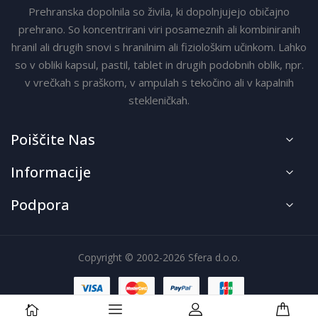
Prehranska dopolnila so živila, ki dopolnjujejo običajno
prehrano. So koncentrirani viri posameznih ali kombiniranih
hranil ali drugih snovi s hranilnim ali fiziološkim učinkom. Lahko
so v obliki kapsul, pastil, tablet in drugih podobnih oblik, npr.
v vrečkah s praškom, v ampulah s tekočino ali v kapalnih
stekleničkah.
Poiščite Nas
Informacije
Podpora
Copyright © 2002-2026 Sfera d.o.o.