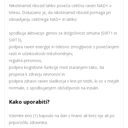
Nikotinamid ribozid lahko poveča celično raven NAD+ v
telesu. Dokazano je, da nikotinamid ribozid pomaga pri
obnavljanju celičnega NAD+ in lahko:
spodbuja aktivacijo genov za dolgoživost sirtuina (SIRT1 in
SIRT3),
podpira raven energije in telesno zmogljivost s povečanjem
rasti in učinkovitosti mitohondrijev,
regulira presnovo,
podpira kognitivne funkcije med staranjem tako, da
prispeva k zdravju nevronov in
podpira zdravo raven sladkorja v krvi pri tistih, ki so v mejah
normale, s spodbujanjem občutljivosti na inzulin.
Kako uporabiti?
Vzemite eno (1) kapsulo na dan s hrano ali brez nje ali po
priporočilu zdravnika.