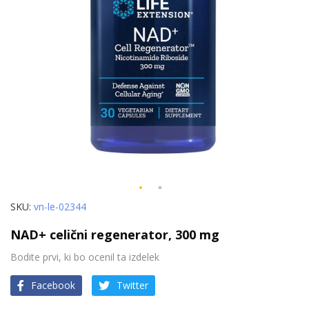
Preskoči
SKU
vn-le-02344
na
NAD+ celični regenerator, 300 mg
začetek
galerije
Bodite prvi, ki bo ocenil ta izdelek
slik
Facebook
Twitter