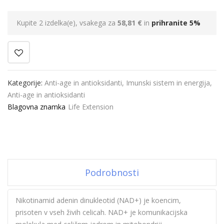
Kupite 2 izdelka(e), vsakega za
58,81 €
in
prihranite
5
%
Kategorije:
Anti-age in antioksidanti
,
Imunski sistem in energija
,
Anti-age in antioksidanti
Blagovna znamka
Life Extension
Podrobnosti
Nikotinamid adenin dinukleotid (NAD+) je koencim,
prisoten v vseh živih celicah. NAD+ je komunikacijska