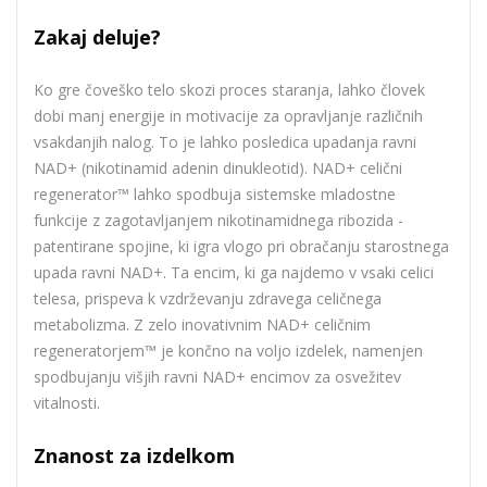
Zakaj deluje?
Ko gre čoveško telo skozi proces staranja, lahko človek
dobi manj energije in motivacije za opravljanje različnih
vsakdanjih nalog. To je lahko posledica upadanja ravni
NAD+ (nikotinamid adenin dinukleotid). NAD+ celični
regenerator™ lahko spodbuja sistemske mladostne
funkcije z zagotavljanjem nikotinamidnega ribozida -
patentirane spojine, ki igra vlogo pri obračanju starostnega
upada ravni NAD+. Ta encim, ki ga najdemo v vsaki celici
telesa, prispeva k vzdrževanju zdravega celičnega
metabolizma. Z zelo inovativnim NAD+ celičnim
regeneratorjem™ je končno na voljo izdelek, namenjen
spodbujanju višjih ravni NAD+ encimov za osvežitev
vitalnosti.
Znanost za izdelkom