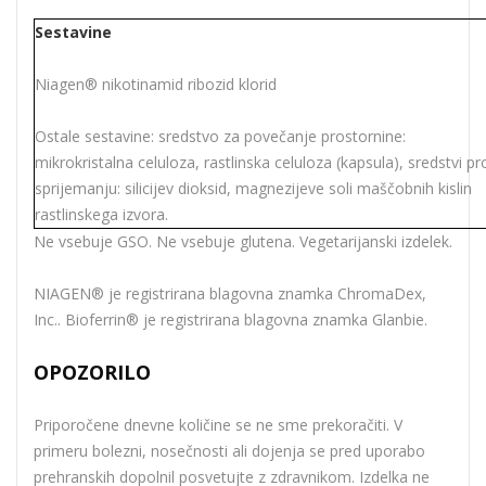
Sestavine
Niagen® nikotinamid ribozid klorid
Ostale sestavine: sredstvo za povečanje prostornine:
mikrokristalna celuloza, rastlinska celuloza (kapsula), sredstvi pro
sprijemanju: silicijev dioksid, magnezijeve soli maščobnih kislin
rastlinskega izvora.
Ne vsebuje GSO. Ne vsebuje glutena. Vegetarijanski izdelek.
NIAGEN® je registrirana blagovna znamka ChromaDex,
Inc.. Bioferrin
® je registrirana blagovna znamka Glanbie.
OPOZORILO
Priporočene dnevne količine se ne sme prekoračiti. V
primeru bolezni, nosečnosti ali dojenja se pred uporabo
prehranskih dopolnil posvetujte z zdravnikom. Izdelka ne