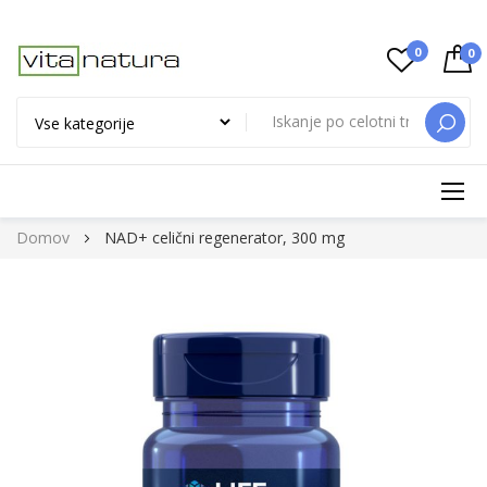
0
0
ISKAN
Preskoči
Domov
NAD+ celični regenerator, 300 mg
na
vsebino
Preskoči
na
konec
galerije
slik