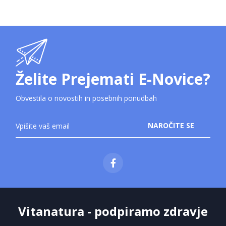
Želite Prejemati E-Novice?
Obvestila o novostih in posebnih ponudbah
Prijavite
NAROČITE SE
se
na
novice:
Vitanatura - podpiramo zdravje