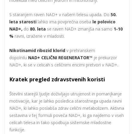
molekula med celičnm jedrom in mitohondriji.
S staranjem raven NAD+ v našem telesu upada. Do
50.
leta starosti
lahko ima povprečna oseba
le polovico
NAD+,
do
80. leta
se raven NAD+ zmanjša na samo
1-10
%
ravni, izražene v mladosti.
Nikotinamid ribozid klorid
v prehranskem
dopolnilu
NAD+ CELIČNI REGENERATOR™
je prekurzor
NAD+, ki se v celicah s celičnimi encimi pretvori v NAD+.
Kratek pregled zdravstvenih koristi
Številni starejši ljudje doživljajo utrujenost in pomanjkanje
motivacije, kar je lahko posledica starostnega upada ravni
NAD+, ki lahko poslabša zdrav celični metabolizem. Aktivna
sestavina v tej formuli poveča NAD+, ki ga najdemo v vseh
celicah telesa in tako spodbuja sistemske mladostne
funkcije.