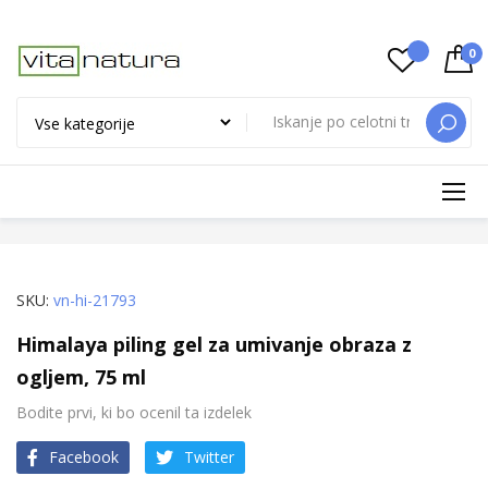
0
ISKAN
Preskoči
na
vsebino
Preskoči
Preskoči
SKU
vn-hi-21793
na
na
Himalaya piling gel za umivanje obraza z
konec
začetek
ogljem, 75 ml
galerije
galerije
slik
slik
Bodite prvi, ki bo ocenil ta izdelek
Facebook
Twitter