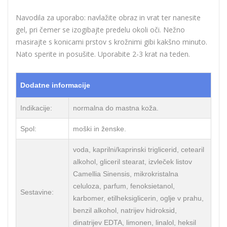
Navodila za uporabo: navlažite obraz in vrat ter nanesite
gel, pri čemer se izogibajte predelu okoli oči. Nežno
masirajte s konicami prstov s krožnimi gibi kakšno minuto.
Nato sperite in posušite. Uporabite 2-3 krat na teden.
Dodatne informacije
Indikacije:
normalna do mastna koža.
Spol:
moški in ženske.
voda, kaprilni/kaprinski triglicerid, cetearil
alkohol, gliceril stearat, izvleček listov
Camellia Sinensis, mikrokristalna
celuloza, parfum, fenoksietanol,
Sestavine:
karbomer, etilheksiglicerin, oglje v prahu,
benzil alkohol, natrijev hidroksid,
dinatrijev EDTA, limonen, linalol, heksil