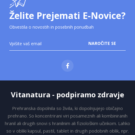
Želite Prejemati E-Novice?
Obvestila o novostih in posebnih ponudbah
Prijavite
NAROČITE SE
se
na
novice:
Vitanatura - podpiramo zdravje
Prehranska dopolnila so živila, ki dopolnjujejo običajno
prehrano. So koncentrirani viri posameznih ali kombiniranih
hranil ali drugih snovi s hranilnim ali fiziološkim učinkom. Lahko
so v obliki kapsul, pastil, tablet in drugih podobnih oblik, npr.