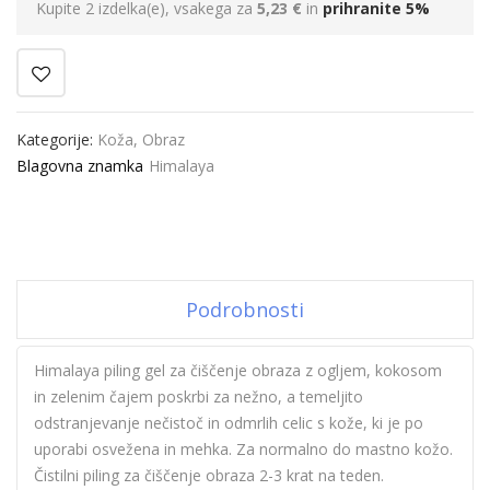
Kupite 2 izdelka(e), vsakega za
5,23 €
in
prihranite
5
%
Kategorije:
Koža
,
Obraz
Blagovna znamka
Himalaya
Podrobnosti
Himalaya piling gel za čiščenje obraza z ogljem, kokosom
in zelenim čajem poskrbi za nežno, a temeljito
odstranjevanje nečistoč in odmrlih celic s kože, ki je po
uporabi osvežena in mehka. Za normalno do mastno kožo.
Čistilni piling za čiščenje obraza 2-3 krat na teden.