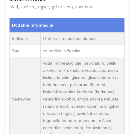
Med, salovec, ingver, grško seno, kurkuma.
Dodatne informacije
Indikacije:
Groba ali razpokana stopala.
Spol:
za moške in ženske.
voda, mineralno olje, petrolatum, cetilni
alkohol, mikrokristalni vosek, stearinska
kislina, lanolin, glicerin, gliceril stearat se,
trietanolamin, polisorbat 60, med,
izvleček korenine kurkume (kurkuma),
Sestavine:
cetearilni alkohol, smola shorea robusta
(slano drevo), izvleček korenine zingiber
officinale (ingver), izvleček semena
trigonella foenum-graeceum, dišava,
cetearil etilheksanoat, fenoksietanol,