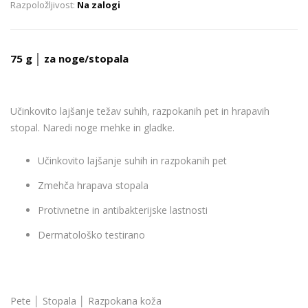
Na zalogi
75 g │ za noge/stopala
Učinkovito lajšanje težav suhih, razpokanih pet in hrapavih
stopal. Naredi noge mehke in gladke.
Učinkovito lajšanje suhih in razpokanih pet
Zmehča hrapava stopala
Protivnetne in antibakterijske lastnosti
Dermatološko testirano
Pete │ Stopala │ Razpokana koža