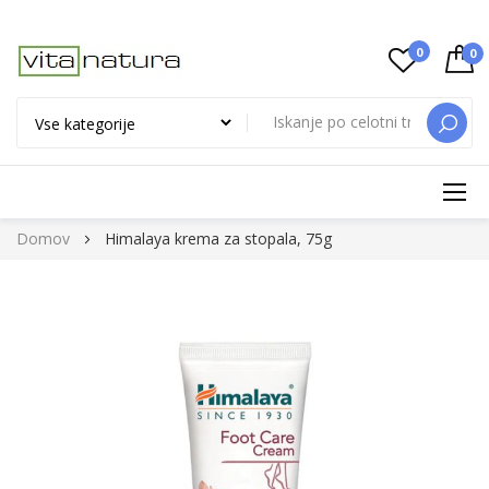
0
0
ISKAN
Preskoči
Domov
Himalaya krema za stopala, 75g
na
vsebino
Preskoči
na
konec
galerije
slik