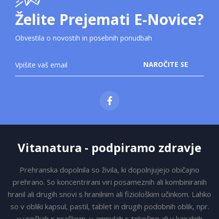
Želite Prejemati E-Novice?
Obvestila o novostih in posebnih ponudbah
Prijavite
NAROČITE SE
se
na
novice:
Vitanatura - podpiramo zdravje
Prehranska dopolnila so živila, ki dopolnjujejo običajno
prehrano. So koncentrirani viri posameznih ali kombiniranih
hranil ali drugih snovi s hranilnim ali fiziološkim učinkom. Lahko
so v obliki kapsul, pastil, tablet in drugih podobnih oblik, npr.
v vrečkah s praškom, v ampulah s tekočino ali v kapalnih