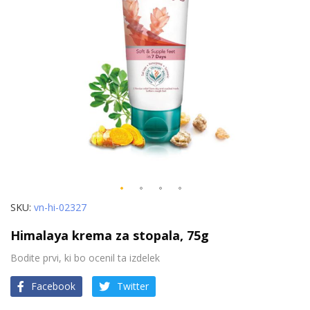
Preskoči
SKU
vn-hi-02327
na
Himalaya krema za stopala, 75g
začetek
galerije
Bodite prvi, ki bo ocenil ta izdelek
slik
Facebook
Twitter