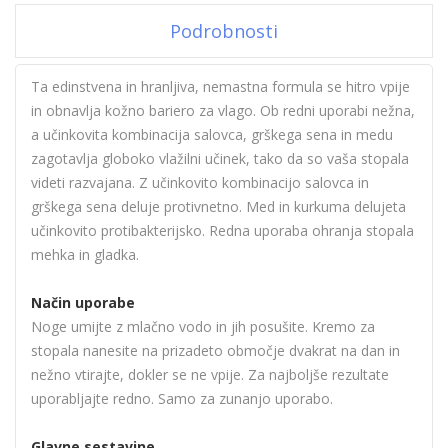
Podrobnosti
Ta edinstvena in hranljiva, nemastna formula se hitro vpije
in obnavlja kožno bariero za vlago. Ob redni uporabi nežna,
a učinkovita kombinacija salovca, grškega sena in medu
zagotavlja globoko vlažilni učinek, tako da so vaša stopala
videti razvajana. Z učinkovito kombinacijo salovca in
grškega sena deluje protivnetno. Med in kurkuma delujeta
učinkovito protibakterijsko. Redna uporaba ohranja stopala
mehka in gladka.
Način uporabe
Noge umijte z mlačno vodo in jih posušite. Kremo za
stopala nanesite na prizadeto območje dvakrat na dan in
nežno vtirajte, dokler se ne vpije. Za najboljše rezultate
uporabljajte redno. Samo za zunanjo uporabo.
Glavne sestavine