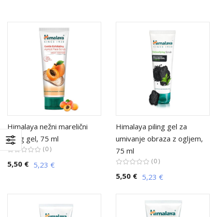
Himalaya nežni marelični
Himalaya piling gel za
piling gel, 75 ml
umivanje obraza z ogljem,
0
75 ml
0
5,50 €
5,23 €
5,50 €
5,23 €