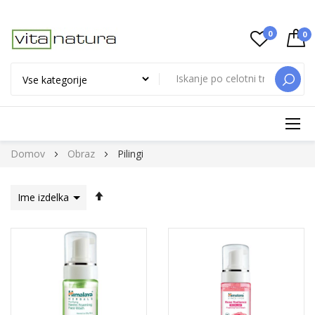
0
0
ISKAN
Preskoči
Domov
Obraz
Pilingi
na
vsebino
Nastavi
padajočo
smer