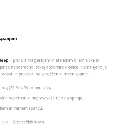
 spanjem
Sleep
– pršilo z magnezijem in eteričnim oljem sivke in
kjer se neposredno, takoj absorbira v celice. Namenjeno je
prostiti in pripraviti na sproščen in miren spanec.
75 mg (20 % NRV) magnezija,
čne napetosti in pripravi vaše telo na spanje,
okem in mirnem spancu.
lcev │ Brez težkih kovin