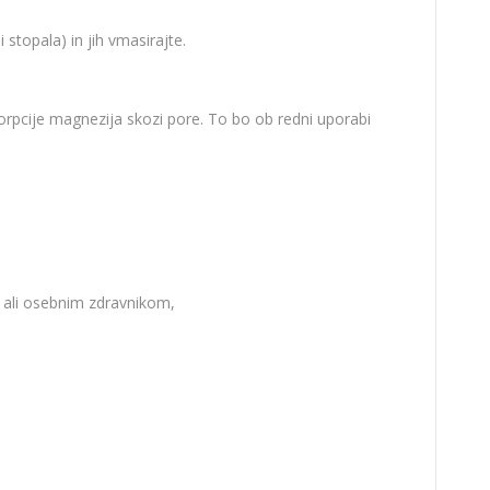
topala) in jih vmasirajte.
orpcije magnezija skozi pore. To bo ob redni uporabi
 ali osebnim zdravnikom,