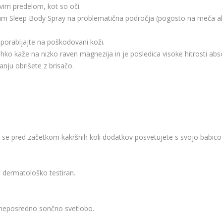
ivim predelom, kot so oči.
um Sleep Body Spray na problematična področja (pogosto na meča ali s
porabljajte na poškodovani koži.
hko kaže na nizko raven magnezija in je posledica visoke hitrosti abs
anju obrišete z brisačo.
se pred začetkom kakršnih koli dodatkov posvetujete s svojo babico
je dermatološko testiran.
d neposredno sončno svetlobo.