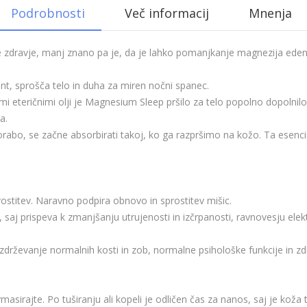
Podrobnosti
Več informacij
Mnenja
 zdravje, manj znano pa je, da je lahko pomanjkanje magnezija eden g
nt, sprošča telo in duha za miren nočni spanec.
eteričnimi olji je Magnesium Sleep pršilo za telo popolno dopolnilo k
a.
abo, se začne absorbirati takoj, ko ga razpršimo na kožo. Ta esenci
stitev. Naravno podpira obnovo in sprostitev mišic.
 saj prispeva k zmanjšanju utrujenosti in izčrpanosti, ravnovesju elek
vzdrževanje normalnih kosti in zob, normalne psihološke funkcije in z
sirajte. Po tuširanju ali kopeli je odličen čas za nanos, saj je koža t