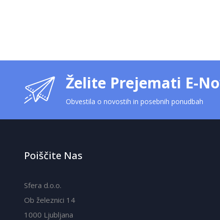
Želite Prejemati E-No
Obvestila o novostih in posebnih ponudbah
Poiščite Nas
Sfera d.o.o.
Ob železnici 14
1000 Ljubljana