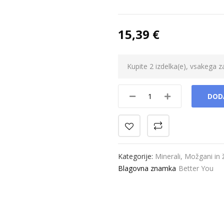
15,39 €
Kupite 2 izdelka(e), vsakega 
DOD
Kategorije:
Minerali
,
Možgani in ž
Blagovna znamka
Better You