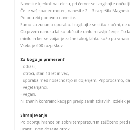
Nanesite kjerkoli na telesu, pri čemer se izogibajte občutlj
Če je vaš spanec moten, nanesite 2 – 3 razpršila Magnesi
Po potrebi ponovno nanesite.
Samo za zunanjo uporabo. Izogibajte se stiku z očmi, ne u
Ob prvem nanosu lahko občutite rahlo mravljinčenje. To la
minilo in ker se vpijanje začne takoj, lahko kožo po vmasir
Vsebuje 600 razprškov.
Za koga je primeren?
- odrasli,
- otroci, stari 13 let in več,
- uporaba med nosečnostjo in dojenjem. Priporočamo, da 
- vegetarijanci,
- vegani.
Ni znanih kontraindikacij pri predpisanih zdravilih. Izdelek 
Shranjevanje
Po odprtju hranite pri sobni temperaturi in zaščiteno pre
Hraniti izven dosega otrok.