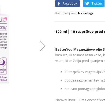
Facebook
Twitter
Na zalogi
100 ml │ 10 razprškov pred
BetterYou Magnezijevo olje 
kamilice, ki se nanaša na kožo, 
vsem, ki se želijo pred spanjem s
10 razprškov zagotavlja 
podpira razbremenitev miši
naravno pomaga pri glob
Naravni izvor │ Brez onesnaževa