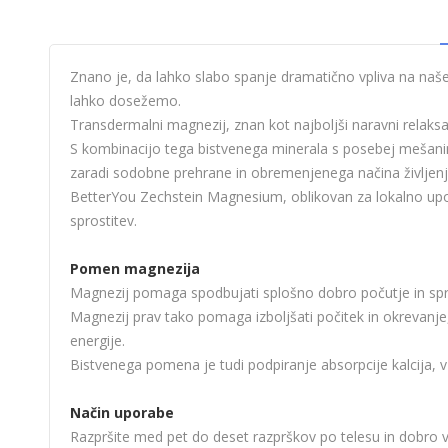
Znano je, da lahko slabo spanje dramatično vpliva na naše
lahko dosežemo.
Transdermalni magnezij, znan kot najboljši naravni relaksa
S kombinacijo tega bistvenega minerala s posebej mešanimi 
zaradi sodobne prehrane in obremenjenega načina življenj
BetterYou Zechstein Magnesium, oblikovan za lokalno upor
sprostitev.
Pomen magnezija
Magnezij pomaga spodbujati splošno dobro počutje in spro
Magnezij prav tako pomaga izboljšati počitek in okrevanje,
energije.
Bistvenega pomena je tudi podpiranje absorpcije kalcija, 
Način uporabe
Razpršite med pet do deset razprškov po telesu in dobro vma