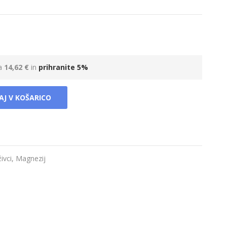
za
14,62 €
in
prihranite
5
%
AJ V KOŠARICO
ivci
,
Magnezij