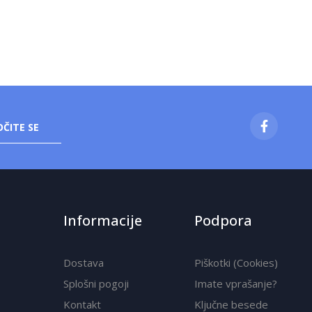
ČITE SE
Informacije
Podpora
Dostava
Piškotki (Cookies)
Splošni pogoji
Imate vprašanje?
Kontakt
Ključne besede