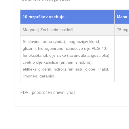
10 razprškov vsebuje:
Masa
Magnezij Zechstein Inside®
75 mg
Sestavine: aqua (voda), magnezijev klorid,
glicerin, hidrogenirano ricinusovo olje PEG-40,
fenoksietanol, olje sivke (lavandula angustifolia),
cvetno olje kamilice (anthemis nobilis),
etilheksilglicerin, hidrolizirani estri jojobe, linalol,
limonen, geraniol.
PDV - priporočen dnevni vnos.