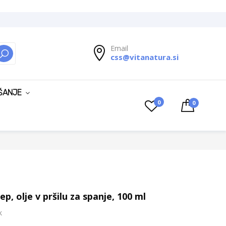
Email
css@vitanatura.si
ISKANJE
ŠANJE
0
0
, olje v pršilu za spanje, 100 ml
k