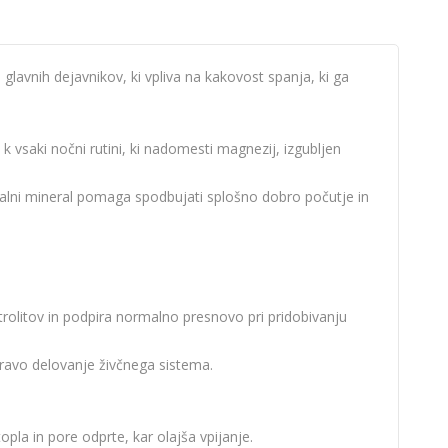
lavnih dejavnikov, ki vpliva na kakovost spanja, ki ga
 vsaki nočni rutini, ki nadomesti magnezij, izgubljen
alni mineral pomaga spodbujati splošno dobro počutje in
trolitov in podpira normalno presnovo pri pridobivanju
dravo delovanje živčnega sistema.
opla in pore odprte, kar olajša vpijanje.