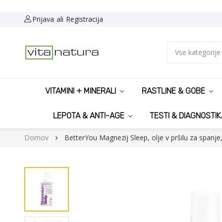
Prijava
Registracija
Vse kategorije
VITAMINI + MINERALI
RASTLINE & GOBE
LEPOTA & ANTI-AGE
TESTI & DIAGNOSTIK
Domov
BetterYou Magnezij Sleep, olje v pršilu za spanje
Preskoči
na
konec
galerije
slik