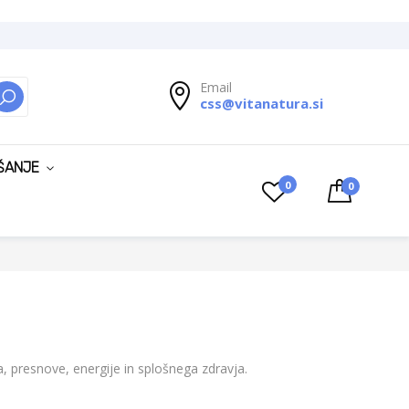
Email
css@vitanatura.si
ISKANJE
ŠANJE
0
0
a, presnove, energije in splošnega zdravja.