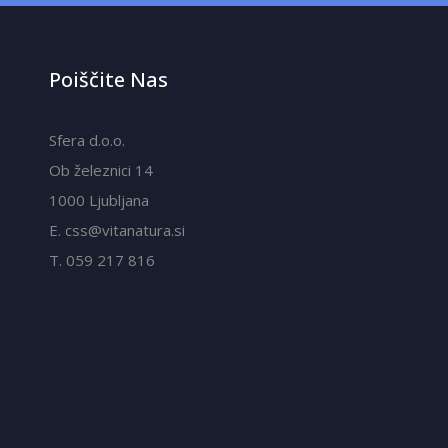
Poiščite Nas
Sfera d.o.o.
Ob železnici 14
1000 Ljubljana
E. css@vitanatura.si
T. 059 217 816