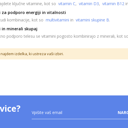
najdete ključne vitamine, kot so
vitamin C
,
vitamin D3
,
vitamin B12
i
 za podporo energiji in vitalnosti
 tudi kombinacije, kot so
multivitamini
in
vitamini skupine B
.
 in minerali skupaj
tno podporo telesu se vitamini pogosto kombinirajo z minerali, kot 
najdem izdelka, ki ustreza vaši izbiri.
vice?
Prijavite
NARO
se
na