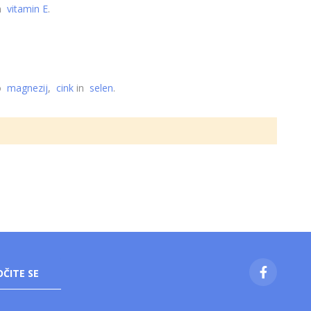
n
vitamin E
.
so
magnezij
,
cink
in
selen
.
ČITE SE