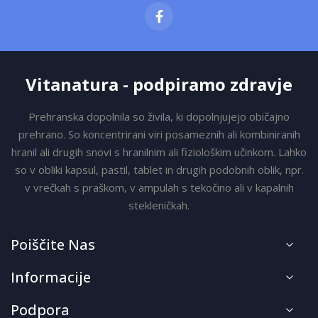
novice:
Vitanatura - podpiramo zdravje
Prehranska dopolnila so živila, ki dopolnjujejo običajno
prehrano. So koncentrirani viri posameznih ali kombiniranih
hranil ali drugih snovi s hranilnim ali fiziološkim učinkom. Lahko
so v obliki kapsul, pastil, tablet in drugih podobnih oblik, npr.
v vrečkah s praškom, v ampulah s tekočino ali v kapalnih
stekleničkah.
Poiščite Nas
Informacije
Podpora