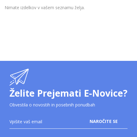
Nimate izdelkov v vašem seznamu želja.
Želite Prejemati E-Novice?
Obvestila o novostih in posebnih ponudbah
Prijavite
NAROČITE SE
se
na