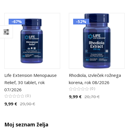
-67%
-52%
Life Extension Menopause
Rhodiola, izvleček rožnega
Relief, 30 tablet, rok
korena, rok 08/2026
0
07/2026
0
9,99 €
20,70 €
9,99 €
29,90 €
Moj seznam želja