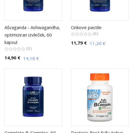
Ašvaganda - Ashwagandha,
Cinkove pastile
0
optimiziran izvleček, 60
kapsul
11,79 €
11,20 €
0
14,90 €
14,16 €
Complete B-Complex, 60
Doctor's Best Fully Active