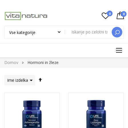
0
0
ISKAN
Preskoči
Domov
Hormoni in žleze
na
vsebino
Nastavi
padajočo
smer